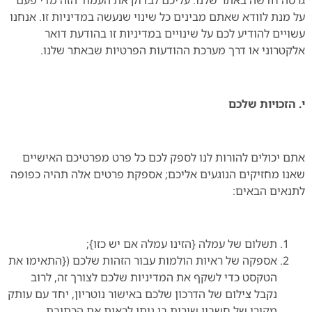
גרסה חדשה באתר שלנו. עליכם לבדוק את העמוד הזה מדי פעם
על מנת לוודא שאתם מבינים כל שינוי שנעשה במדיניות זו. אנחנו
עשויים להודיע לכם על שינויים במדיניות זו בהודעת דואר
אלקטרוני או דרך מערכת ההודעות הפרטיות שבאתר שלנו.
י. הזכויות שלכם
אתם יכולים להורות לנו לספק לכם כל פרט מפרטיכם האישיים
שאנו מחזיקים הנוגעים אליכם; אספקת פרטים אלה תהיה כפופה
לתנאים הבאים:
תשלום של עמלה {הזינו עמלה אם יש כזו};
אספקה של ראיות הולמות עבור הזהות שלכם ({התאימו את
הטקסט כדי לשקף את המדיניות שלכם לצורך זה, לרוב
נקבל צילום של הדרכון שלכם באישור נוטריון, יחד עם עותק
מקורי של חשבון שירות בו ניתן לראות את הכתובת