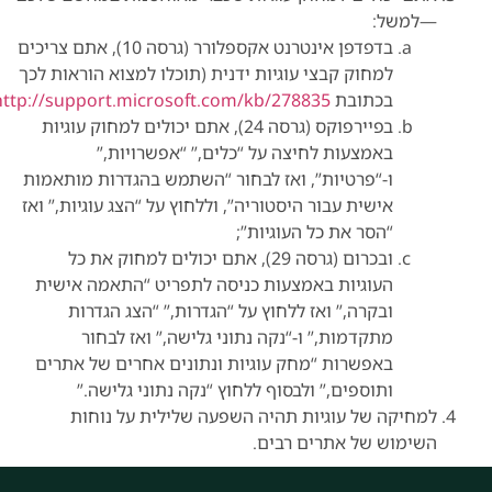
—למשל:
בדפדפן אינטרנט אקספלורר (גרסה 10), אתם צריכים
למחוק קבצי עוגיות ידנית (תוכלו למצוא הוראות לכך
בכתובת
http://support.microsoft.com/kb/278835
בפיירפוקס (גרסה 24), אתם יכולים למחוק עוגיות
באמצעות לחיצה על “כלים,” “אפשרויות,”
ו-“פרטיות”, ואז לבחור “השתמש בהגדרות מותאמות
אישית עבור היסטוריה”, וללחוץ על “הצג עוגיות,” ואז
“הסר את כל העוגיות”;
ובכרום (גרסה 29), אתם יכולים למחוק את כל
העוגיות באמצעות כניסה לתפריט “התאמה אישית
ובקרה,” ואז ללחוץ על “הגדרות,” “הצג הגדרות
מתקדמות,” ו-“נקה נתוני גלישה,” ואז לבחור
באפשרות “מחק עוגיות ונתונים אחרים של אתרים
ותוספים,” ולבסוף ללחוץ “נקה נתוני גלישה.”
למחיקה של עוגיות תהיה השפעה שלילית על נוחות
השימוש של אתרים רבים.